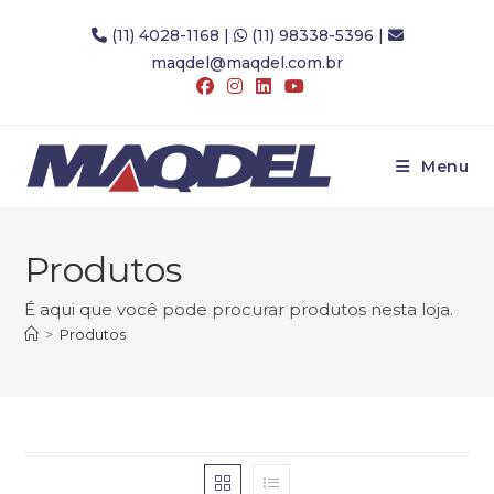
Ir
(11) 4028-1168
|
(11) 98338-5396
|
para
maqdel@maqdel.com.br
o
conteúdo
Menu
Produtos
É aqui que você pode procurar produtos nesta loja.
>
Produtos