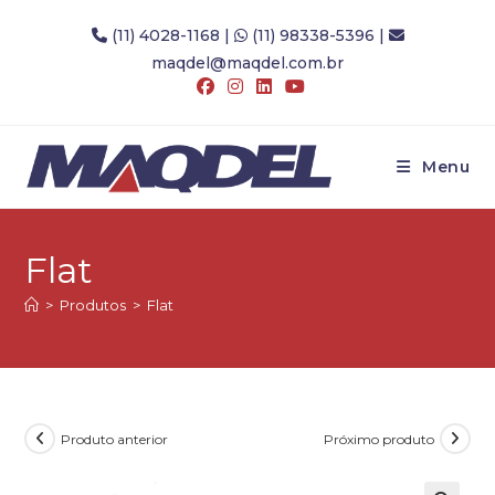
Ir
(11) 4028-1168
|
(11) 98338-5396
|
para
maqdel@maqdel.com.br
o
conteúdo
Menu
Flat
>
Produtos
>
Flat
Produto anterior
Próximo produto