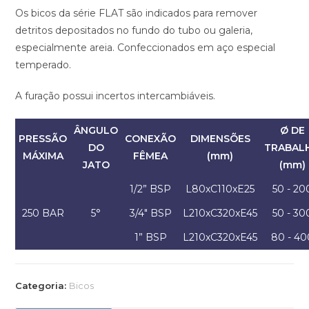
Os bicos da série FLAT são indicados para remover
detritos depositados no fundo do tubo ou galeria,
especialmente areia. Confeccionados em aço especial
temperado.
A furação possui incertos intercambiáveis.
ÂNGULO
Ø DE
PRESSÃO
CONEXÃO
DIMENSÕES
DO
TRABAL
MÁXIMA
FÊMEA
(mm)
JATO
(mm)
1/2” BSP
L80xC110xE25
50 - 20
250 BAR
5°
3/4" BSP
L210xC320xE45
50 - 30
1” BSP
L210xC320xE45
80 - 40
Categoria:
Bicos