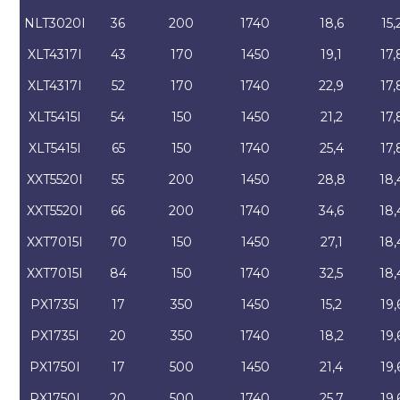
NLT3020I
36
200
1740
18,6
15,
XLT4317I
43
170
1450
19,1
17,
XLT4317I
52
170
1740
22,9
17,
XLT5415I
54
150
1450
21,2
17,
XLT5415I
65
150
1740
25,4
17,
XXT5520I
55
200
1450
28,8
18,
XXT5520I
66
200
1740
34,6
18,
XXT7015I
70
150
1450
27,1
18,
XXT7015I
84
150
1740
32,5
18,
PX1735I
17
350
1450
15,2
19,
PX1735I
20
350
1740
18,2
19,
PX1750I
17
500
1450
21,4
19,
PX1750I
20
500
1740
25,7
19,