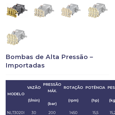
Bombas de Alta Pressão –
Importadas
PRESSÃO
VAZÃO
ROTAÇÃO
POTÊNCIA
PE
MÁX.
MODELO
(l/min)
(rpm)
(hp)
(kg
(bar)
NLT3020I
30
200
1450
15,5
15,