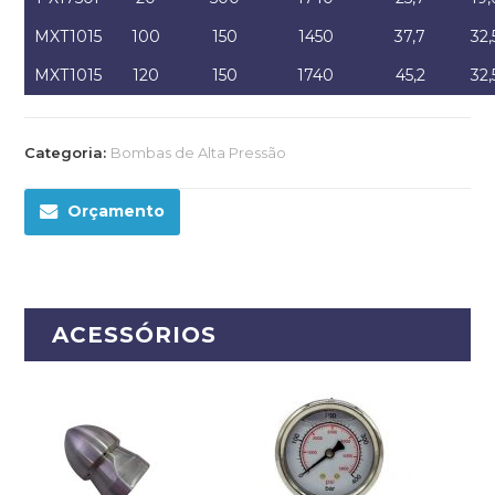
MXT1015
100
150
1450
37,7
32,
MXT1015
120
150
1740
45,2
32,
Categoria:
Bombas de Alta Pressão
Orçamento
ACESSÓRIOS