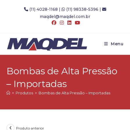
Ir
(11) 4028-1168
|
(11) 98338-5396
|
para
maqdel@maqdel.com.br
o
conteúdo
Menu
Bombas de Alta Pressão
– Importadas
>
Produtos
>
Bombas de Alta Pressão – Importadas
Produto anterior